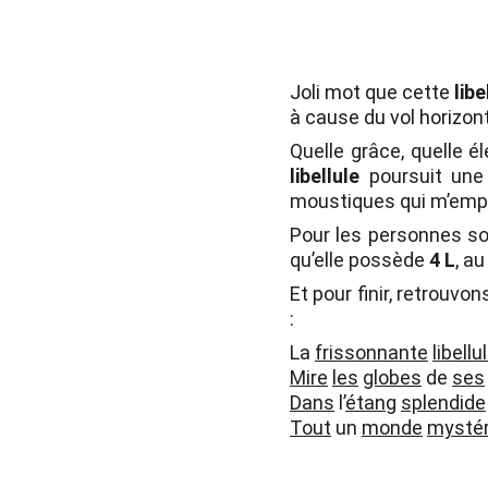
Joli mot que cette
libe
à cause du vol horizont
Quelle grâce, quelle é
libellule
poursuit une
moustiques qui m’empê
Pour les personnes so
qu’elle possède
4 L
, a
Et pour finir, retrouvo
:
La
frissonnante
libellu
Mire
les
globes
de
ses
Dans
l’
étang
splendide
Tout
un
monde
mystér