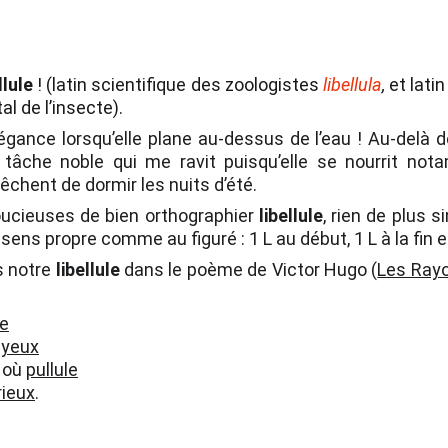
llule
! (latin scientifique des zoologistes
libellula
,
et lati
al de l’insecte).
légance lorsqu’elle plane au-dessus de l’eau ! Au-delà 
 tâche noble qui me ravit puisqu’elle se nourrit n
chent de dormir les nuits d’été.
ucieuses de bien orthographier
libellule
, rien de plus 
u sens propre comme au figuré : 1 L au début, 1 L à la fin e
ns notre
libellule
dans le poème de Victor Hugo (
Les Rayo
le
yeux
où
pullule
ieux
.