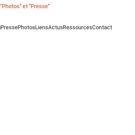
 "Photos" et "Presse"
g
Presse
Photos
Liens
Actus
Ressources
Contact