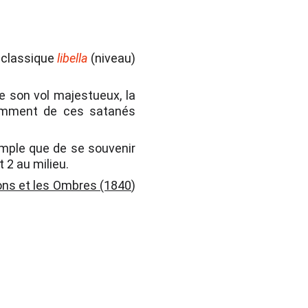
n classique
libella
(niveau)
de son vol majestueux, la
otamment de ces satanés
simple que de se souvenir
t 2 au milieu.
ns et les Ombres (1840
)