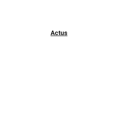
Actus
Accueil
À propos
Séances
Blog
Presse
Photos
Liens
Contact
Actus
Ressources