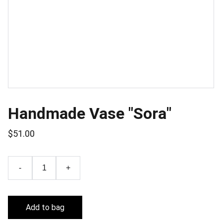
Handmade Vase "Sora"
$51.00
-
+
Add to bag